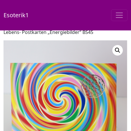
Esoterik1
Start
/
Shop
/
Postkarten / Energiebilder
/ Blume des
Lebens- Postkarten „Energiebilder“ BS45