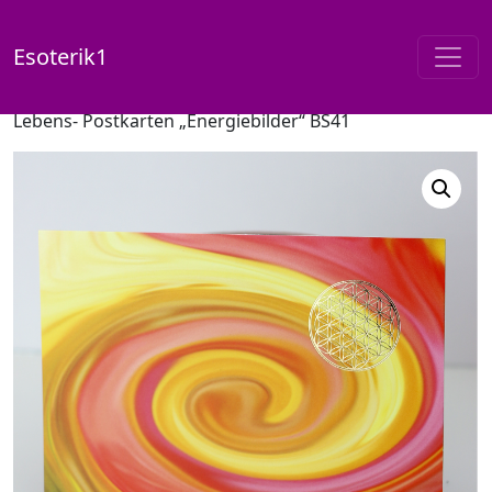
Esoterik1
Start
/
Shop
/
Postkarten / Energiebilder
/ Blume des
Lebens- Postkarten „Energiebilder“ BS41