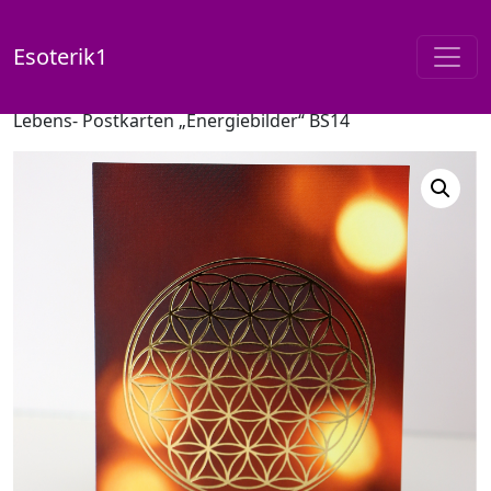
Esoterik1
Start
/
Shop
/
Postkarten / Energiebilder
/ Blume des
Lebens- Postkarten „Energiebilder“ BS14