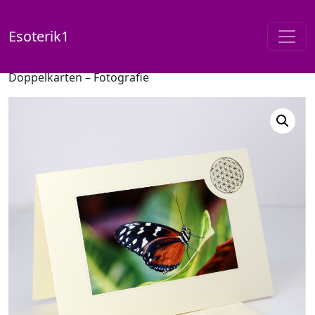
Esoterik1
Start
/
Shop
/
Doppelkarten
/ Blume des Lebens –
Doppelkarten – Fotografie