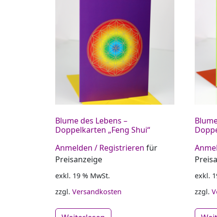
Blume des Lebens –
Blume
Doppelkarten „Feng Shui“
Doppe
Anmelden / Registrieren
für
Anmel
Preisanzeige
Preis
exkl. 19 % MwSt.
exkl. 
zzgl.
Versandkosten
zzgl.
V