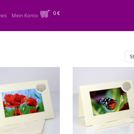
0
€
eis
Mein Konto
 „Doppelkarte“