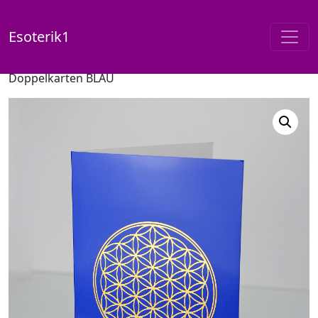
Esoterik1
Start
/
Shop
/
Doppelkarten
/ Blume des Lebens –
Doppelkarten BLAU