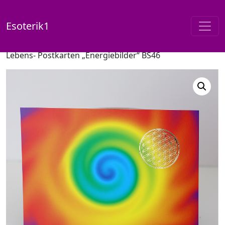
Esoterik1
Start
/
Shop
/
Postkarten / Energiebilder
/ Blume des
Lebens- Postkarten „Energiebilder“ BS46