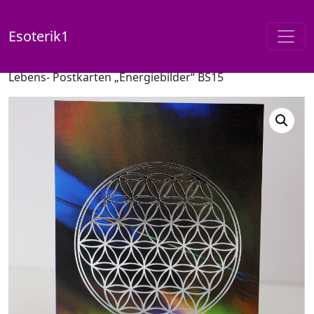
Esoterik1
Start
/
Shop
/
Postkarten / Energiebilder
/ Blume des
Lebens- Postkarten „Energiebilder“ BS15