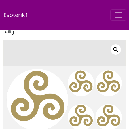
Esoterik1
Start
/
Shop
/
Aufkleber-Sets
/ Triskele – Aufkleber-Set 5-
teilig