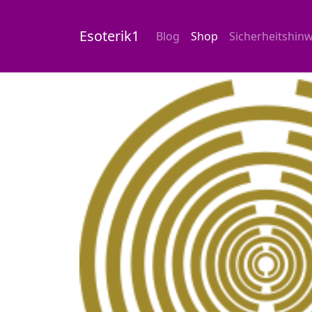
Esoterik1
Blog
Shop
Sicherheitshinw
Start
/
Shop
/
Aufkleber auf Rolle
/ Lakhovsk