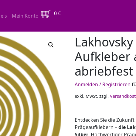
0
€
eis
Mein Konto
y MWO Antenne Aufkleber auf Rolle – abriebfest
Lakhovsk
Aufkleber 
abriebfest
Anmelden / Registrieren
fü
exkl. MwSt.
zzgl.
Versandkos
Entdecken Sie die Zukunft
Prägeaufklebern –
die La
Silber
. Hochwertiger Präge