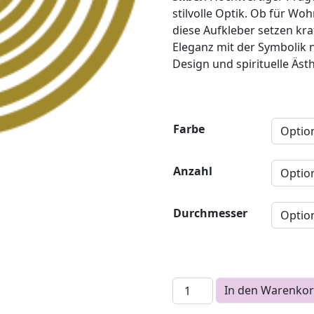
stilvolle Optik. Ob für Wo
diese Aufkleber setzen kra
Eleganz mit der Symbolik ne
Design und spirituelle Ästh
Farbe
Anzahl
Durchmesser
Lakhovsky MWO Antenne Au
In den Warenko