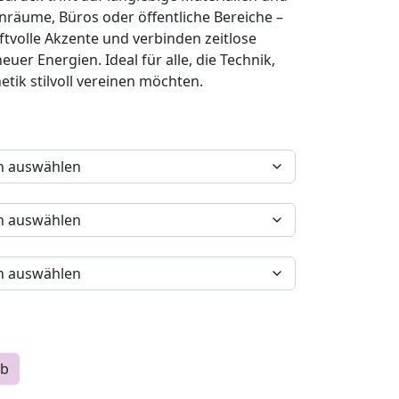
hnräume, Büros oder öffentliche Bereiche –
ftvolle Akzente und verbinden zeitlose
uer Energien. Ideal für alle, die Technik,
etik stilvoll vereinen möchten.
fkleber auf Rolle - abriebfest Menge
rb