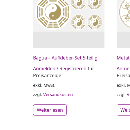
Bagua – Aufkleber-Set 5-teilig
Metatr
Anmelden / Registrieren
für
Anmel
Preisanzeige
Preis
exkl. MwSt.
exkl. 
zzgl.
Versandkosten
zzgl.
V
Weiterlesen
Wei