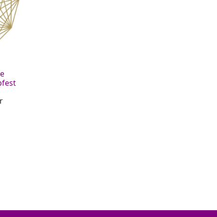
ie
bfest
r