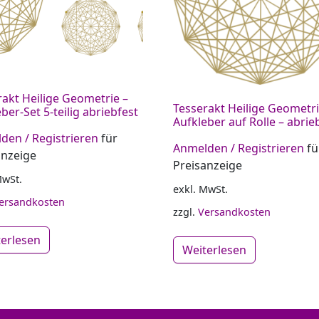
rakt Heilige Geometrie –
Tesserakt Heilige Geometr
ber-Set 5-teilig abriebfest
Aufkleber auf Rolle – abrie
den / Registrieren
für
Anmelden / Registrieren
fü
anzeige
Preisanzeige
MwSt.
exkl. MwSt.
ersandkosten
zzgl.
Versandkosten
terlesen
Weiterlesen