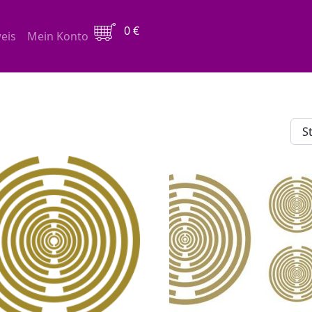
0
€
eis
Mein Konto