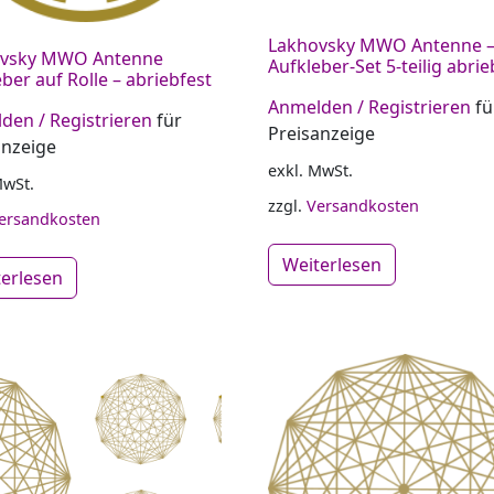
Lakhovsky MWO Antenne 
ovsky MWO Antenne
Aufkleber-Set 5-teilig abrie
ber auf Rolle – abriebfest
Anmelden / Registrieren
fü
den / Registrieren
für
Preisanzeige
anzeige
exkl. MwSt.
MwSt.
zzgl.
Versandkosten
ersandkosten
Weiterlesen
terlesen