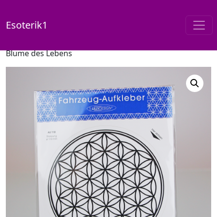
Esoterik1
Start
/
Shop
/
Blume des Lebens
/ Fahrzeugaufkleber –
Blume des Lebens