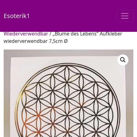
Esoterik1
Start
/
Shop
/
Fensterbilder /
Wiederverwendbar
/ „Blume des Lebens“ Aufkleber
wiederverwendbar 7,5cm Ø