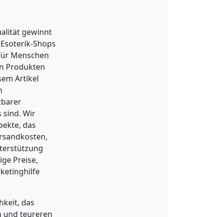
ualität gewinnt
 Esoterik-Shops
 für Menschen
en Produkten
em Artikel
m
tbarer
 sind. Wir
pekte, das
ersandkosten,
nterstützung
ige Preise,
ketinghilfe
hkeit, das
n und teureren