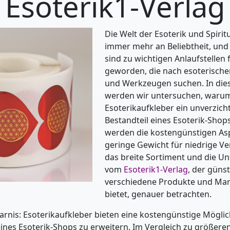
Esoterik1-Verlag
Die Welt der Esoterik und Spirit
immer mehr an Beliebtheit, und
sind zu wichtigen Anlaufstellen
geworden, die nach esoterisch
und Werkzeugen suchen. In dies
werden wir untersuchen, waru
Esoterikaufkleber ein unverzich
Bestandteil eines Esoterik-Shops
werden die kostengünstigen As
geringe Gewicht für niedrige V
das breite Sortiment und die U
vom
Esoterik1-Verlag
, der günst
verschiedene Produkte und Mar
bietet, genauer betrachten.
rnis: Esoterikaufkleber bieten eine kostengünstige Möglic
ines Esoterik-Shops zu erweitern. Im Vergleich zu größere