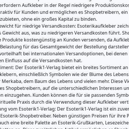
rfordern Aufkleber in der Regel niedrigere Produktionskos
ttraktiv für Kunden und ermöglichen es Shopbetreibern, ein 
ubieten, ohne ein großes Kapital zu binden.
wicht für niedrige Versandkosten: Esoterikaufkleber zeich
s Gewicht aus, was zu niedrigeren Versandkosten führt. Sh
e Produkte kostengünstig an Kunden versenden, da Aufkle
 Belastung für das Gesamtgewicht der Bestellung darstellen.
orteilhaft bei internationalen Versandoptionen, bei denen
n Einfluss auf die Versandkosten hat.
timent: Der Esoterik1-Verlag bietet ein breites Sortiment an
klebern, einschließlich Symbolen wie der Blume des Leben
 Merkaba, dem Baum des Lebens und vielen mehr. Diese Vie
es Shopbetreibern, auf die unterschiedlichen Interessen u
en einzugehen. Kunden können die für sie passenden Symb
irituelle Praxis durch die Verwendung dieser Aufkleber vert
ng vom Esoterik1-Verlag: Der Esoterik1-Verlag ist ein zuver
 Esoterik-Shopbetreiber. Neben günstigen Preisen für ihre 
auch eine breite Palette an Esoterik-Grußkarten, Lesezeich