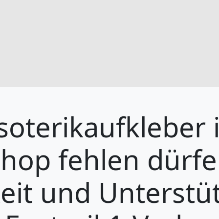
oterikaufkleber 
Shop fehlen dürfe
gkeit und Unterst