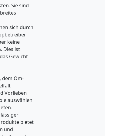
ten. Sie sind
breites
nen sich durch
opbetreiber
ber keine
 Dies ist
 das Gewicht
s, dem Om-
lfalt
nd Vorlieben
ole auswählen
iefen.
lässiger
Produkte bietet
en und