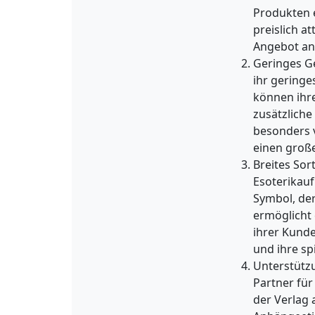
Produkten e
preislich a
Angebot anz
Geringes Ge
ihr geringe
können ihr
zusätzliche
besonders v
einen große
Breites Sor
Esoterikauf
Symbol, der
ermöglicht 
ihrer Kund
und ihre sp
Unterstützu
Partner für
der Verlag 