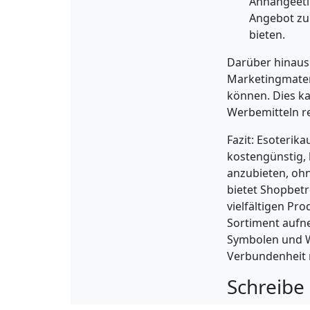
Anhängeetik
Angebot zu 
bieten.
Darüber hinaus 
Marketingmater
können. Dies k
Werbemitteln r
Fazit: Esoterika
kostengünstig, 
anzubieten, oh
bietet Shopbet
vielfältigen Pr
Sortiment aufn
Symbolen und We
Verbundenheit m
Schreibe