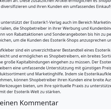
etten an. Diese zusätzlichen Artikel ermöglichen es Shopbe
diversifizieren und ihren Kunden ein umfassendes Einkauf
unterstützt der Esoterik1-Verlag auch im Bereich Marketing
ialien, die Shopbetreiber in ihrer Werbung und Kundenbi
ann von Rabattaktionen und Sonderangeboten bis hin zu pe
eichen, um die Kunden des Esoterik-Shops anzusprechen u
ufkleber sind ein unverzichtbarer Bestandteil eines Esoterik
leicht und ermöglichen es Shopbetreibern, ein breites Sort
ne große Kapitalbindungen eingehen zu müssen. Der Esoter
reibern eine umfassende Unterstützung mit günstigen Prei
oduktsortiment und Marketinghilfe. Indem sie Esoterikaufkle
ehmen, können Shopbetreiber ihren Kunden eine breite Au
rkzeugen bieten, um ihre spirituelle Praxis zu unterstütz
it der Esoterik-Welt zu stärken.
 einen Kommentar