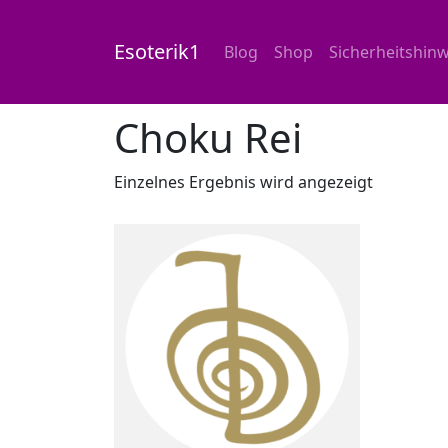
Esoterik1
Blog
Shop
Sicherheitshinw
Start
/
Shop
/ Produkte verschlagwortet mit
Choku Rei
Einzelnes Ergebnis wird angezeigt